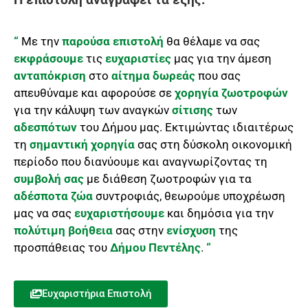
“
Με την
παρούσα επιστολή
θα θέλαμε να σας
εκφράσουμε
τις
ευχαριστίες
μας για την άμεση
ανταπόκριση
στο
αίτημα δωρεάς
που σας
απευθύναμε και αφορούσε σε
χορηγία ζωοτροφών
για την κάλυψη των αναγκών
σίτισης
των
αδεσπότων
του Δήμου μας. Εκτιμώντας ιδιαιτέρως
τη
σημαντική χορηγία
σας στη δύσκολη οικονομική
περίοδο που διανύουμε και αναγνωρίζοντας τη
συμβολή σας
με διάθεση ζωοτροφών για τα
αδέσποτα ζώα
συντροφιάς, θεωρούμε υποχρέωση
μας να σας
ευχαριστήσουμε
και δημόσια για την
πολύτιμη βοήθεια
σας στην
ενίσχυση
της
προσπάθειας του
Δήμου Πεντέλης
.
“
Ευχαριστήρια Επιστολή