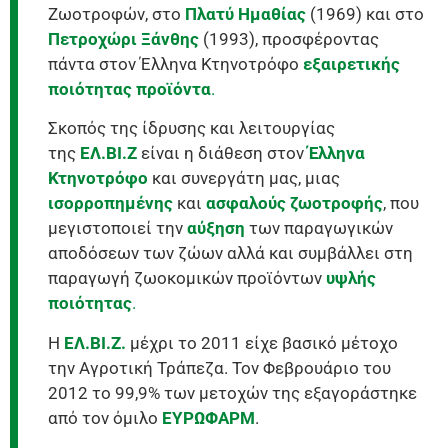
Ζωοτροφών, στο
Πλατύ Ημαθίας
(1969) και στο
Πετροχώρι Ξάνθης
(1993), προσφέροντας
πάντα στον Έλληνα Κτηνοτρόφο
εξαιρετικής
ποιότητας
προϊόντα
.
Σκοπός της ίδρυσης και λειτουργίας
της
ΕΛ.ΒΙ.Ζ
είναι η διάθεση στον
Έλληνα
Κτηνοτρόφο
και συνεργάτη μας, μιας
ισορροπημένης
και
ασφαλούς
ζωοτροφής
, που
μεγιστοποιεί την
αύξηση
των παραγωγικών
αποδόσεων των ζώων αλλά και συμβάλλει στη
παραγωγή ζωοκομικών προϊόντων
υψλής
ποιότητας
.
Η
ΕΛ.ΒΙ.Ζ.
μέχρι το 2011 είχε βασικό μέτοχο
την Αγροτική Τράπεζα. Τον Φεβρουάριο του
2012 το 99,9% των μετοχών της εξαγοράστηκε
από τον όμιλο
ΕΥΡΩΦΑΡΜ
.