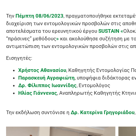
Την
Πέμπτη 08/06/2023
, πραγματοποιήθηκε εκτεταμ
διαχείριση των εντομολογικών προσβολών στις αποθ
αποτελέσματα του ερευνητικού έργου
SUSTAIN
«
Ολοκ
“πράσινες” μεθόδους
»
και ακολούθησε συζήτηση με το
αντιμετώπιση των εντομολογικών προσβολών στις απ
Εισηγητές:
Χρήστος Αθανασίου
, Καθηγητής Εντομολογίας Π
Παρασκευή Αγραφιώτη
, υποψήφια διδάκτορας ε
Δρ. Φίλιππος Ιωαννίδης
, Εντομολόγος
Ηλίας Γιάννενας
, Αναπληρωτής Καθηγητής Κτηνι
Την εκδήλωση συντόνισε η
Δρ. Κατερίνα Γρηγοριάδου