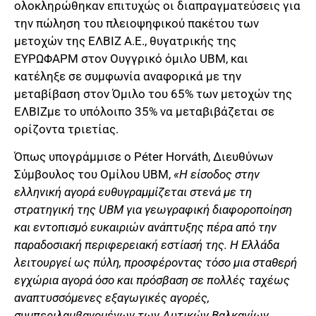
ολοκληρώθηκαν επιτυχώς οι διαπραγματεύσεις για
την πώληση του πλειοψηφικού πακέτου των
μετοχών της ΕΛΒΙΖ Α.Ε., θυγατρικής της
ΕΥΡΩΦΑΡΜ στον Ουγγρικό όμιλο UBM, και
κατέληξε σε συμφωνία αναφορικά με την
μεταβίβαση στον Όμιλο του 65% των μετοχών της
ΕΛΒΙΖμε το υπόλοιπο 35% να μεταβιβάζεται σε
ορίζοντα τριετίας.
Όπως υπογράμμισε ο Péter Horváth, Διευθύνων
Σύμβουλος του Ομίλου UBM,
«Η είσοδος στην
ελληνική αγορά ευθυγραμμίζεται στενά με τη
στρατηγική της UBM για γεωγραφική διαφοροποίηση
και εντοπισμό ευκαιριών ανάπτυξης πέρα από την
παραδοσιακή περιφερειακή εστίασή της. Η Ελλάδα
λειτουργεί ως πύλη, προσφέροντας τόσο μια σταθερή
εγχώρια αγορά όσο και πρόσβαση σε πολλές ταχέως
αναπτυσσόμενες εξαγωγικές αγορές,
συμπεριλαμβανομένων των Δυτικών Βαλκανίων.